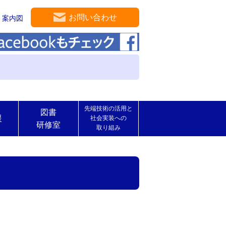
お問い合わせ
案内図
先端技術の活用と
図書
援
社会実装への
研修室
取り組み