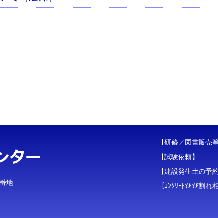
）
【研修／図書販売
【試験依頼】
【建設発生土の予
３番地
【ｺﾝｸﾘｰﾄひび割れ