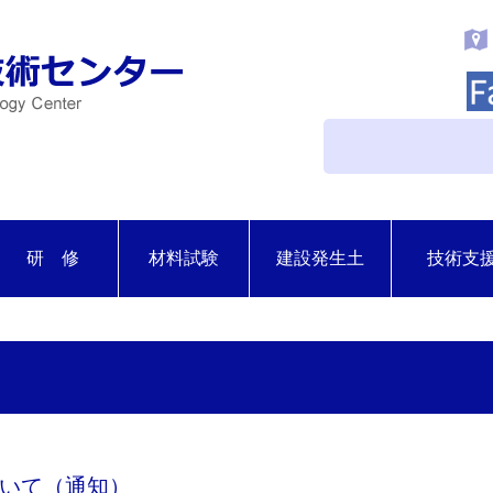
研 修
材料試験
建設発生土
技術支
いて（通知）