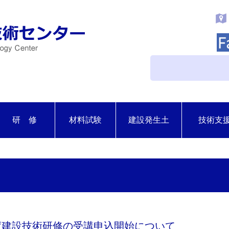
研 修
材料試験
建設発生土
技術支
年度建設技術研修の受講申込開始について