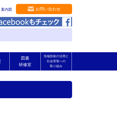
お問い合わせ
案内図
先端技術の活用と
図書
援
社会実装への
研修室
取り組み