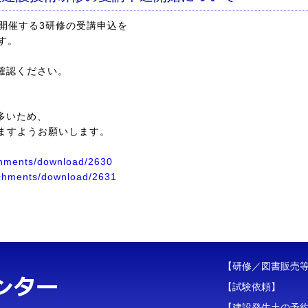
開催する3研修の受講申込を
す。
確認ください。
多いため、
きますようお願いします。
achments/download/2630
tachments/download/2631
【研修／図書販売
【試験依頼】
【建設発生土の予